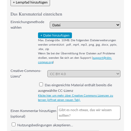
+ Lernpfad hinzufügen
Das Kursmaterial einreichen
Einreichungsmethode
wählen
+ Datei hinzufügen
Max. Dateigröße: 10MB. Die folgenden Dateierweiterungen
werden unterstützt: .pdf, .mp4, .mp3, .png, .jpg, .docx, .pptx,
.xlsx, .zip
Wenn Sie bei der Übermittlung Ihrer Dateien auf Probleme
stoßen, wenden Sie sich an den Support (
support@rdm-
compas.org
)
Creative-Commons-
Lizenz*
Das eingereichte Material enthält bereits die
ausgewählte CC-Lizenz
Klicke hier um mehr über Creative Commons Lizenzen zu
lernen (öffnet einen neuen Tab).
Einen Kommentar hinzufügen
(optional)
Nutzungsbedingungen akzeptieren...