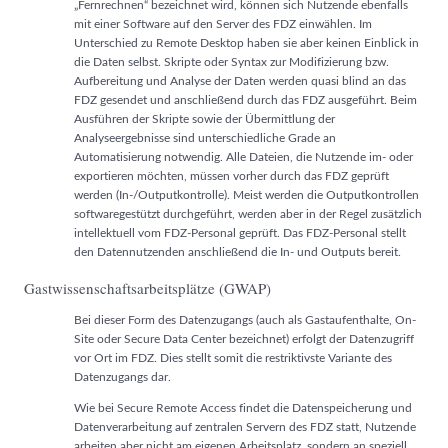
„Fernrechnen“ bezeichnet wird, können sich Nutzende ebenfalls
mit einer Software auf den Server des FDZ einwählen. Im
Unterschied zu Remote Desktop haben sie aber keinen Einblick in
die Daten selbst. Skripte oder Syntax zur Modifizierung bzw.
Aufbereitung und Analyse der Daten werden quasi blind an das
FDZ gesendet und anschließend durch das FDZ ausgeführt. Beim
Ausführen der Skripte sowie der Übermittlung der
Analyseergebnisse sind unterschiedliche Grade an
Automatisierung notwendig. Alle Dateien, die Nutzende im- oder
exportieren möchten, müssen vorher durch das FDZ geprüft
werden (In-/Outputkontrolle). Meist werden die Outputkontrollen
softwaregestützt durchgeführt, werden aber in der Regel zusätzlich
intellektuell vom FDZ-Personal geprüft. Das FDZ-Personal stellt
den Datennutzenden anschließend die In- und Outputs bereit.
Gastwissenschaftsarbeitsplätze (GWAP)
Bei dieser Form des Datenzugangs (auch als Gastaufenthalte, On-
Site oder Secure Data Center bezeichnet) erfolgt der Datenzugriff
vor Ort im FDZ. Dies stellt somit die restriktivste Variante des
Datenzugangs dar.
Wie bei Secure Remote Access findet die Datenspeicherung und
Datenverarbeitung auf zentralen Servern des FDZ statt, Nutzende
arbeiten aber nicht am eigenen Arbeitsplatz, sondern an speziell