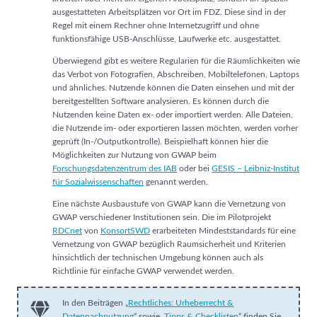
ausgestatteten Arbeitsplätzen vor Ort im FDZ. Diese sind in der
Regel mit einem Rechner ohne Internetzugriff und ohne
funktionsfähige USB-Anschlüsse, Laufwerke etc. ausgestattet.
Überwiegend gibt es weitere Regularien für die Räumlichkeiten wie
das Verbot von Fotografien, Abschreiben, Mobiltelefonen, Laptops
und ähnliches. Nutzende können die Daten einsehen und mit der
bereitgestellten Software analysieren. Es können durch die
Nutzenden keine Daten ex- oder importiert werden. Alle Dateien,
die Nutzende im- oder exportieren lassen möchten, werden vorher
geprüft (In-/Outputkontrolle). Beispielhaft können hier die
Möglichkeiten zur Nutzung von GWAP beim
Forschungsdatenzentrum des IAB
oder bei
GESIS – Leibniz-Institut
für Sozialwissenschaften
genannt werden.
Eine nächste Ausbaustufe von GWAP kann die Vernetzung von
GWAP verschiedener Institutionen sein. Die im Pilotprojekt
RDCnet
von
KonsortSWD
erarbeiteten Mindeststandards für eine
Vernetzung von GWAP bezüglich Raumsicherheit und Kriterien
hinsichtlich der technischen Umgebung können auch als
Richtlinie für einfache GWAP verwendet werden.
In den Beiträgen „
Rechtliches: Urheberrecht &
Datennachnutzung
“ sowie „
Tipps & Checklisten
“ finden Sie