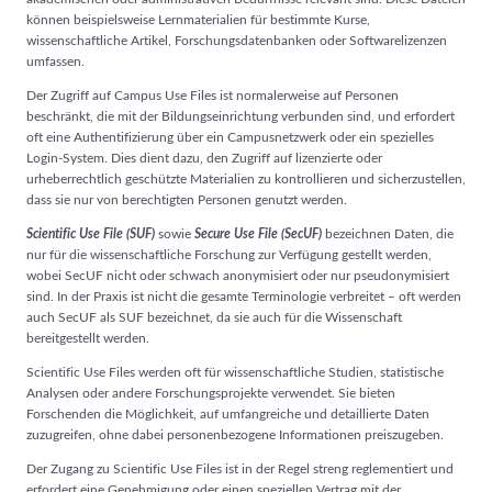
können beispielsweise Lernmaterialien für bestimmte Kurse,
wissenschaftliche Artikel, Forschungsdatenbanken oder Softwarelizenzen
umfassen.
Der Zugriff auf Campus Use Files ist normalerweise auf Personen
beschränkt, die mit der Bildungseinrichtung verbunden sind, und erfordert
oft eine Authentifizierung über ein Campusnetzwerk oder ein spezielles
Login-System. Dies dient dazu, den Zugriff auf lizenzierte oder
urheberrechtlich geschützte Materialien zu kontrollieren und sicherzustellen,
dass sie nur von berechtigten Personen genutzt werden.
Scientific Use File (SUF)
sowie
Secure Use File (SecUF)
bezeichnen Daten, die
nur für die wissenschaftliche Forschung zur Verfügung gestellt werden,
wobei SecUF nicht oder schwach anonymisiert oder nur pseudonymisiert
sind. In der Praxis ist nicht die gesamte Terminologie verbreitet – oft werden
auch SecUF als SUF bezeichnet, da sie auch für die Wissenschaft
bereitgestellt werden.
Scientific Use Files werden oft für wissenschaftliche Studien, statistische
Analysen oder andere Forschungsprojekte verwendet. Sie bieten
Forschenden die Möglichkeit, auf umfangreiche und detaillierte Daten
zuzugreifen, ohne dabei personenbezogene Informationen preiszugeben.
Der Zugang zu Scientific Use Files ist in der Regel streng reglementiert und
erfordert eine Genehmigung oder einen speziellen Vertrag mit der