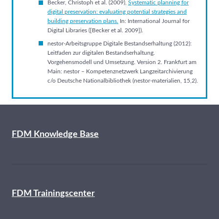
Becker, Christoph et al. (2009),
Systematic planning for
digital preservation: evaluating potential strategies and
building preservation plans.
In: International Journal for
Digital Libraries ([Becker et al. 2009]).
nestor-Arbeitsgruppe Digitale Bestandserhaltung (2012):
Leitfaden zur digitalen Bestandserhaltung.
Vorgehensmodell und Umsetzung. Version 2. Frankfurt am
Main: nestor – Kompetenznetzwerk Langzeitarchivierung
c/o Deutsche Nationalbibliothek (nestor-materialien, 15,2).
FDM Knowledge Base
FDM Trainingscenter