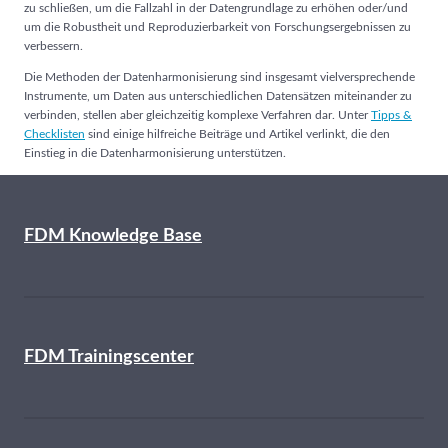
zu schließen, um die Fallzahl in der Datengrundlage zu erhöhen oder/und
um die Robustheit und Reproduzierbarkeit von Forschungsergebnissen zu
verbessern.
Die Methoden der Datenharmonisierung sind insgesamt vielversprechende
Instrumente, um Daten aus unterschiedlichen Datensätzen miteinander zu
verbinden, stellen aber gleichzeitig komplexe Verfahren dar. Unter
Tipps &
Checklisten
sind einige hilfreiche Beiträge und Artikel verlinkt, die den
Einstieg in die Datenharmonisierung unterstützen.
FDM Knowledge Base
FDM Trainingscenter