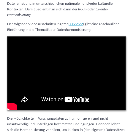
Datenerhebung in unterschiedlichen nationalen und/oder kulturellen
Kontexten. Damit bedient man sich dann der
Input-
oder
Ex-ante-
Harmonisierung
.
Der folgende Videoausschnitt (Chapter
00:22:22
) gibt eine anschauliche
Einführung in die Thematik der Datenharmonisierung:
Die Möglichkeiten, Forschungsdaten zu harmonisieren sind nicht
unaufwendig und unterliegen bestimmten Bedingungen. Dennoch lohnt
sich die Harmonisierung vor allem, um Lücken in (den eigenen) Datensätzen