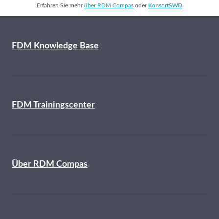
Erfahren Sie mehr
über RDM Compas
oder
KonsortSWD
FDM Knowledge Base
FDM Trainingscenter
Über RDM Compas