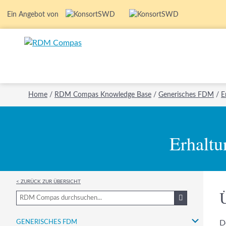
Ein Angebot von
Home
/
RDM Compas Knowledge Base
/
Generisches FDM
/
E
Erhalt
< Zurück zur Übersicht
Generisches FDM
D