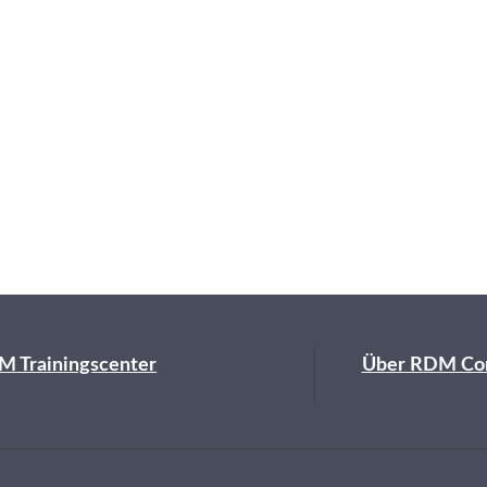
M Trainingscenter
Über RDM Co