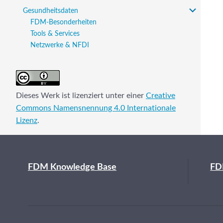
Gesundheitsdaten
FDM-Besonderheiten
Tools & Services
Netzwerke & NFDI
Dieses Werk ist lizenziert unter einer
Creative
Commons Namensnennung 4.0 Internationale
Lizenz
.
FDM Knowledge Base
FD